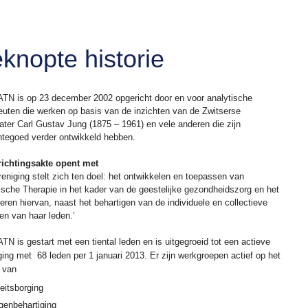
knopte historie
TN is op 23 december 2002 opgericht door en voor analytische
euten die werken op basis van de inzichten van de Zwitserse
ater Carl Gustav Jung (1875 – 1961) en vele anderen die zijn
tegoed verder ontwikkeld hebben.
ichtingsakte opent met
reniging stelt zich ten doel: het ontwikkelen en toepassen van
ische Therapie in het kader van de geestelijke gezondheidszorg en het
eren hiervan, naast het behartigen van de individuele en collectieve
en van haar leden.’
TN is gestart met een tiental leden en is uitgegroeid tot een actieve
ging met 68 leden per 1 januari 2013. Er zijn werkgroepen actief op het
 van
teitsborging
genbehartiging