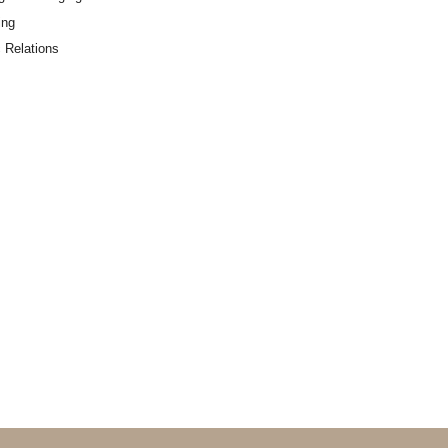
ing
c Relations