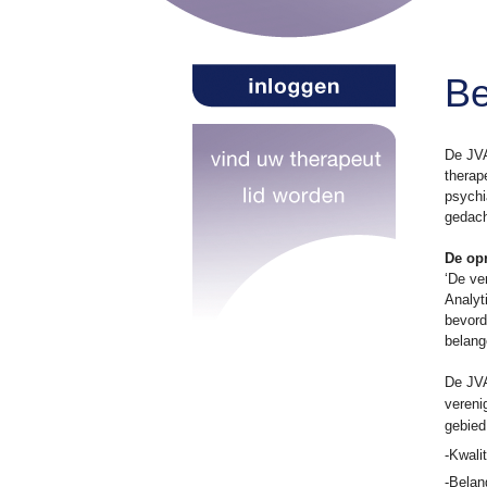
Be
De JVA
therap
psychi
gedach
De opr
‘De ve
Analyt
bevord
belang
De JVA
vereni
gebied
-Kwali
-Belan