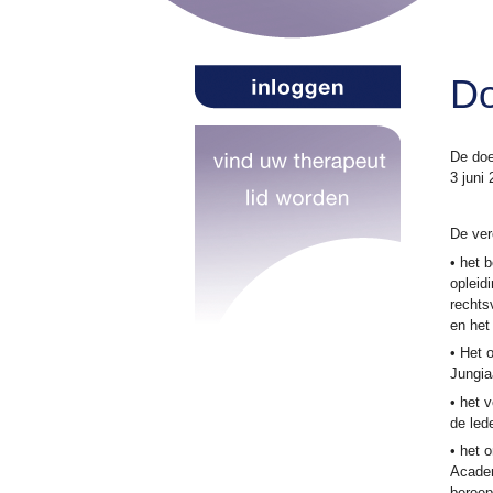
Do
De doe
3 juni
De ver
• het 
opleid
rechts
en het
• Het 
Jungia
• het 
de led
• het 
Academ
beroep