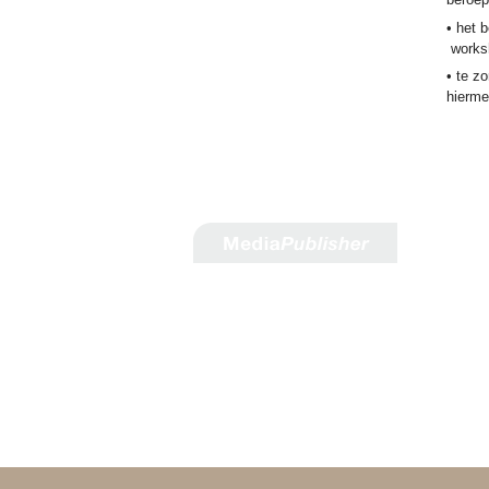
• het 
worksh
• te z
hierme