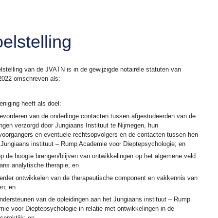
elstelling
lstelling van de JVATN is in de gewijzigde notairële statuten van
 2022 omschreven als:
eniging heeft als doel:
bevorderen van de onderlinge contacten tussen afgestudeerden van de
ingen verzorgd door Jungiaans Instituut te Nijmegen, hun
voorgangers en eventuele rechtsopvolgers en de contacten tussen hen
 Jungiaans instituut – Rump Academie voor Dieptepsychologie; en
op de hoogte brengen/blijven van ontwikkelingen op het algemene veld
ans analytische therapie; en
verder ontwikkelen van de therapeutische component en vakkennis van
en; en
ondersteunen van de opleidingen aan het Jungiaans instituut – Rump
ie voor Dieptepsychologie in relatie met ontwikkelingen in de
spraktijk; en