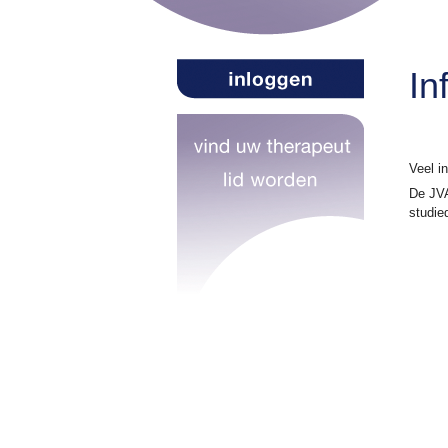
In
Veel in
De JVA
studie